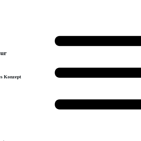
ur
es Konzept