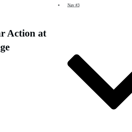
Nav #3
ar Action at
age