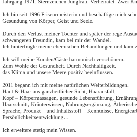
Jahrgang 1971. Sternzeichen Jungfrau. Verheiratet. Zwei Ki
Ich bin seit 1996 Friseurmeisterin und beschäftige mich sc
Gesundung von Körper, Geist und Seele.
Durch den Verlust meiner Tochter und später der rege Aust
schwangeren Freundin, kam bei mir der Wandel.
Ich hinterfragte meine chemischen Behandlungen und kam z
Ich will meine Kunden/Gäste harmonisch verschönern.
Zum Wohle der Gesundheit. Durch Nachhaltigkeit,
das Klima und unsere Meere positiv beeinflussen.
2011 begann ich mit meine natürlichen Weiterbildungen.
Haut & Haar aus ganzheitlicher Sicht, Haarausfall,
Kopf – Körpermassagen, gesunde Lebensführung, Ernährung
Haarschnitt, Kräuterwissen, Nahrungsergänzung, Ätherische
Sprache, Produkt – und Inhaltsstoff – Kenntnisse, Energiearb
Persönlichkeitsentwicklung…
Ich erweitere stetig mein Wissen.