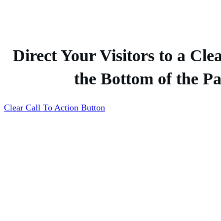
Direct Your Visitors to a Cle
the Bottom of the P
Clear Call To Action Button
USEFUL LINKS
Home
Blog
CATEGORIES
Allgemein
Blog
Education